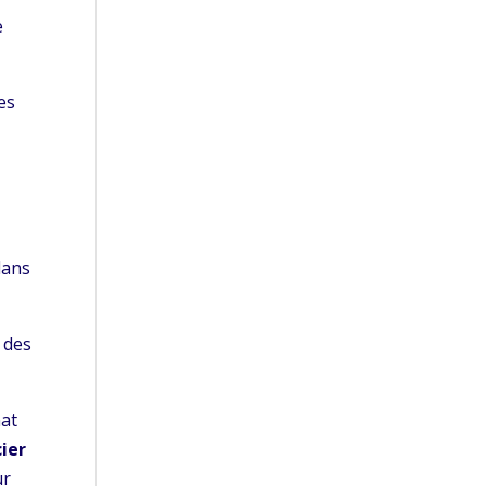
e
es
dans
 des
nat
cier
ur