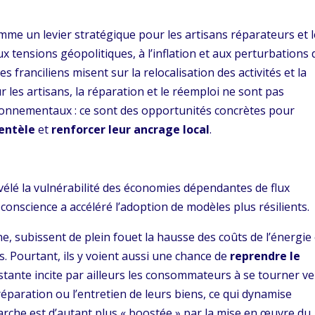
omme un levier stratégique pour les artisans réparateurs et 
ux tensions géopolitiques, à l’inflation et aux perturbations 
s franciliens misent sur la relocalisation des activités et la
r les artisans, la réparation et le réemploi ne sont pas
onnementaux : ce sont des opportunités concrètes pour
ientèle
et
renforcer leur ancrage local
.
évélé la vulnérabilité des économies dépendantes de flux
 conscience a accéléré l’adoption de modèles plus résilients.
e, subissent de plein fouet la hausse des coûts de l’énergie 
 Pourtant, ils y voient aussi une chance de
reprendre le
rsistante incite par ailleurs les consommateurs à se tourner ve
éparation ou l’entretien de leurs biens, ce qui dynamise
marche est d’autant plus « boostée » par la mise en œuvre du