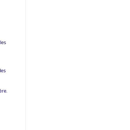
les
des
ère.