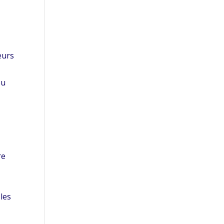
eurs
ou
re
les